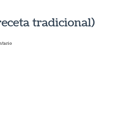
eta tradicional)
en
ntario
MIGAS
DE
PASTOR
(receta
tradicional)