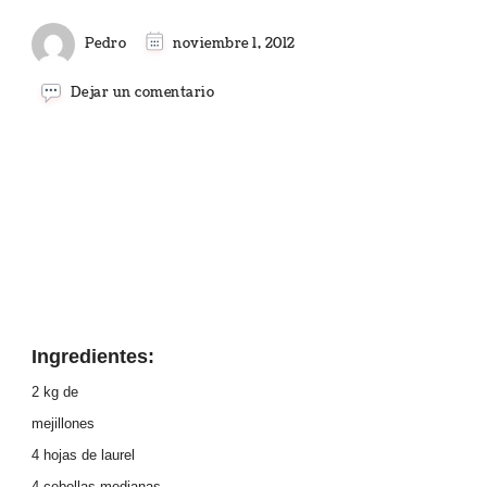
Pedro
noviembre 1, 2012
en
Dejar un comentario
MEJILLONES
AL
HORNO
Ingredientes:
2 kg
de
mejillones
4 hojas de laurel
4 cebollas medianas