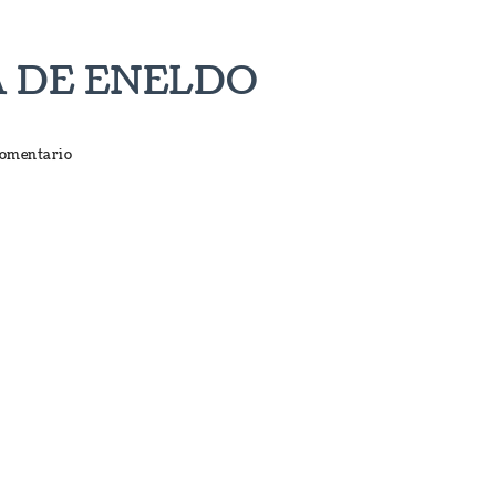
 DE ENELDO
en
comentario
SALMÓN
CON
SALSA
DE
ENELDO