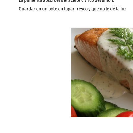
La pimienta absorberá el aceite cítrico del limón.
Guardar en un bote en lugar fresco y que no le dé la luz.