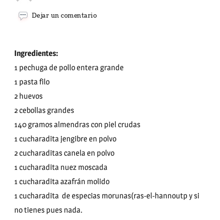
en
Dejar un comentario
PASTELA
DE
POLLO
Ingredientes:
1 pechuga de pollo entera grande
1 pasta filo
2 huevos
2 cebollas grandes
140 gramos almendras con piel crudas
1 cucharadita jengibre en polvo
2 cucharaditas canela en polvo
1 cucharadita nuez moscada
1 cucharadita azafrán molido
1 cucharadita de especias morunas(ras-el-hannoutp y si
no tienes pues nada.