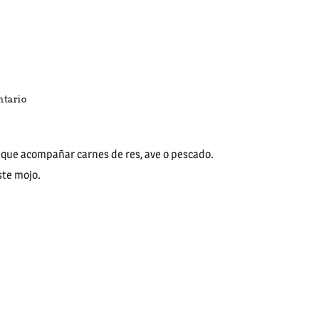
en
ntario
MOJO
DE
CEBOLLA
l que acompañar carnes de res, ave o pescado.
ste mojo.