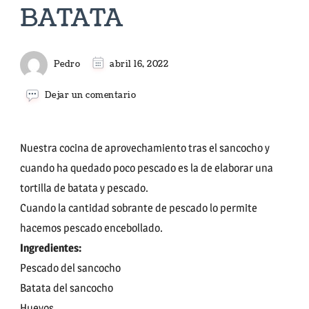
BATATA
Pedro
abril 16, 2022
en
Dejar un comentario
TORTILLA
DE
PESCADO
SALADO
Nuestra cocina de aprovechamiento tras el sancocho y
Y
cuando ha quedado poco pescado es la de elaborar una
BATATA
tortilla de batata y pescado.
Cuando la cantidad sobrante de pescado lo permite
hacemos pescado encebollado.
Ingredientes:
Pescado del sancocho
Batata del sancocho
Huevos