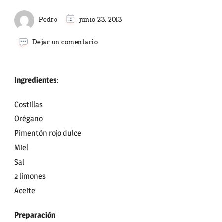
Pedro
junio 23, 2013
en
Dejar un comentario
COSTILLAS
DE
CERDO
A
Ingredientes
:
LA
MIEL
Costillas
Orégano
Pimentón rojo dulce
Miel
Sal
2 limones
Aceite
Preparación
: