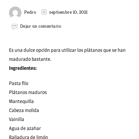
Pedro
septiembre 10, 2021
en
Dejar un comentario
SAQUITOS
DE
PLÁTANO
MADURO
Es una dulce opción para utilizar los plátanos que se han
madurado bastante.
Ingredientes:
Pasta filo
Plátanos maduros
Mantequilla
Cabeza molida
Vainilla
Agua de azahar
Ralladura de limón