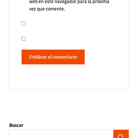
web en este navegador para la próxima
vez que comente.
Buscar
Bu