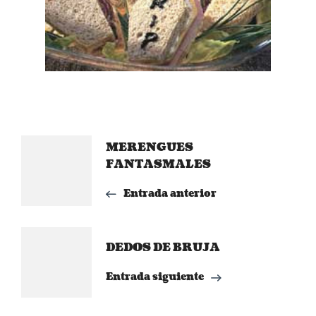
Navegación
MERENGUES
FANTASMALES
de
Entrada anterior
entradas
DEDOS DE BRUJA
Entrada siguiente